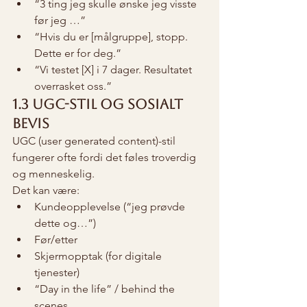
“3 ting jeg skulle ønske jeg visste 
før jeg …”
“Hvis du er [målgruppe], stopp. 
Dette er for deg.”
“Vi testet [X] i 7 dager. Resultatet 
overrasket oss.”
1.3 UGC-stil og sosialt 
bevis
UGC (user generated content)-stil 
fungerer ofte fordi det føles troverdig 
og menneskelig.
Det kan være:
Kundeopplevelse (“jeg prøvde 
dette og…”)
Før/etter
Skjermopptak (for digitale 
tjenester)
“Day in the life” / behind the 
scenes