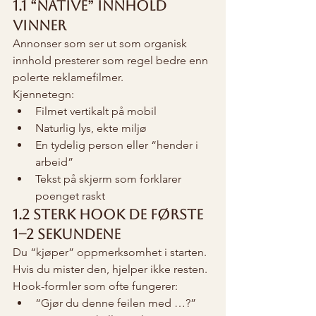
1.1 “Native” innhold 
vinner
Annonser som ser ut som organisk 
innhold presterer som regel bedre enn 
polerte reklamefilmer.
Kjennetegn:
Filmet vertikalt på mobil
Naturlig lys, ekte miljø
En tydelig person eller “hender i 
arbeid”
Tekst på skjerm som forklarer 
poenget raskt
1.2 Sterk hook de første 
1–2 sekundene
Du “kjøper” oppmerksomhet i starten. 
Hvis du mister den, hjelper ikke resten.
Hook-formler som ofte fungerer:
“Gjør du denne feilen med …?”