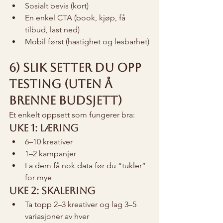
Sosialt bevis (kort)
En enkel CTA (book, kjøp, få 
tilbud, last ned)
Mobil først (hastighet og lesbarhet)
6) Slik setter du opp 
testing (uten å 
brenne budsjett)
Et enkelt oppsett som fungerer bra:
Uke 1: Læring
6–10 kreativer
1–2 kampanjer
La dem få nok data før du “tukler” 
for mye
Uke 2: Skalering
Ta topp 2–3 kreativer og lag 3–5 
variasjoner av hver