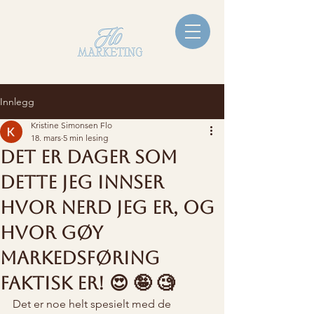
Innlegg
Kristine Simonsen Flo
18. mars
5 min lesing
Det er dager som
dette jeg innser
hvor nerd jeg er, og
hvor gøy
markedsføring
faktisk er! 😍 🤪 🧐
Det er noe helt spesielt med de 