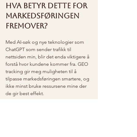
Hva betyr dette for 
markedsføringen 
fremover?
Med AI-søk og nye teknologier som 
ChatGPT som sender trafikk til 
nettsiden min, blir det enda viktigere å 
forstå hvor kundene kommer fra. GEO 
tracking gir meg muligheten til å 
tilpasse markedsføringen smartere, og 
ikke minst bruke ressursene mine der 
de gir best effekt.
Det er lett å bli fanget i fantasier om 
hvem som besøker siden, men med 
gode verktøy kan jeg faktisk finne ut av 
det. Det gjør markedsføringen mer 